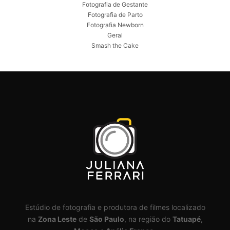
Fotografia de Gestante
Fotografia de Parto
Fotografia Newborn
Geral
Smash the Cake
Estúdio de fotografia e produtora de filmes localizado
na
Zona Leste
de
São Paulo
, na região do
Tatuapé
,