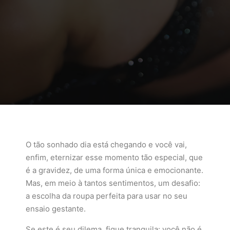
O tão sonhado dia está chegando e você vai,
enfim, eternizar esse momento tão especial, que
é a gravidez, de uma forma única e emocionante.
Mas, em meio à tantos sentimentos, um desafio:
a escolha da roupa perfeita para usar no seu
ensaio gestante.
Se este é seu dilema, fique tranquila: você não é