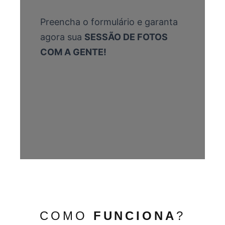
Preencha o formulário e garanta
agora sua
SESSÃO DE FOTOS
COM A GENTE!
COMO
FUNCIONA
?