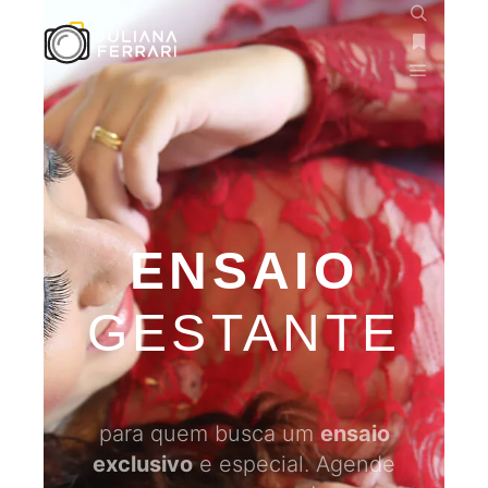
ENSAIO
GESTANTE
para quem busca um
ensaio
exclusivo
e especial. Agende