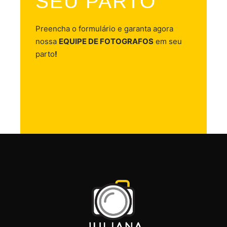
SEU PARTO
Preencha o formulário e garanta agora
nossa
EQUIPE DE FOTOGRAFOS
em seu
parto
!