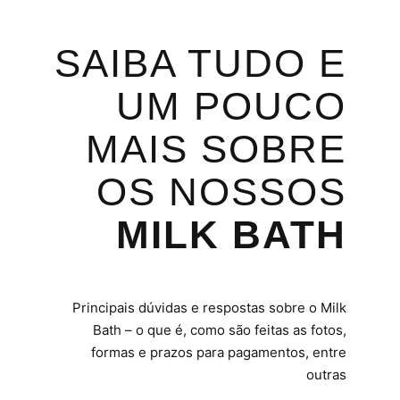
SAIBA TUDO E
UM POUCO
MAIS SOBRE
OS NOSSOS
MILK BATH
Principais dúvidas e respostas sobre o Milk
Bath – o que é, como são feitas as fotos,
formas e prazos para pagamentos, entre
outras