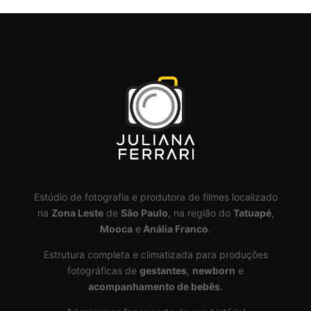
Estúdio de fotografia e produtora de filmes localizado
na
Zona Leste
de
São Paulo
, na região do
Tatuapé
,
Mooca
e
Anália Franco
.
Estrutura completa e climatizada para produções
fotográficas de
gestantes
,
newborn
e
acompanhamento de bebês
.