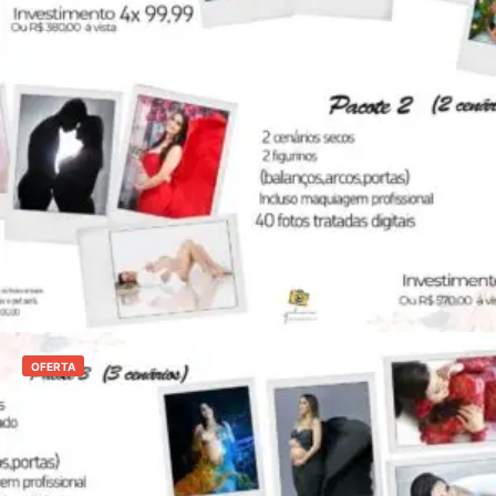
R$
754,00
R$
639,00
Adicionar ao carrinho
OFERTA